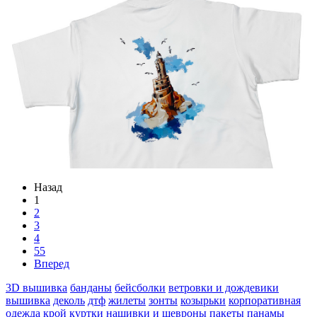
Назад
1
2
3
4
55
Вперед
3D вышивка
банданы
бейсболки
ветровки и дождевики
вышивка
деколь
дтф
жилеты
зонты
козырьки
корпоративная
одежда
крой
куртки
нашивки и шевроны
пакеты
панамы