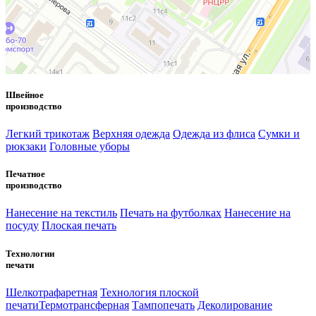
Швейное
производство
Легкий трикотаж
Верхняя одежда
Одежда из флиса
Сумки и
рюкзаки
Головные уборы
Печатное
производство
Нанесение на текстиль
Печать на футболках
Нанесение на
посуду
Плоская печать
Технологии
печати
Шелкотрафаретная
Технология плоской
печати
Термотрансферная
Тампопечать
Деколирование