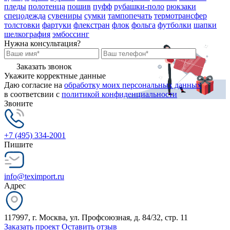
пледы
полотенца
пошив
пуфф
рубашки-поло
рюкзаки
спецодежда
сувениры
сумки
тампопечать
термотрансфер
толстовки
фартуки
флекстран
флок
фольга
футболки
шапки
шелкография
эмбоссинг
Нужна консультация?
Заказать звонок
Укажите корректные данные
Даю согласие на
обработку моих персональных данных
в соответсвии с
политикой конфиденциальности
Звоните
+7 (495) 334-2001
Пишите
info@teximport.ru
Адрес
117997, г. Москва, ул. Профсоюзная, д. 84/32, стр. 11
Заказать проект
Оставить отзыв