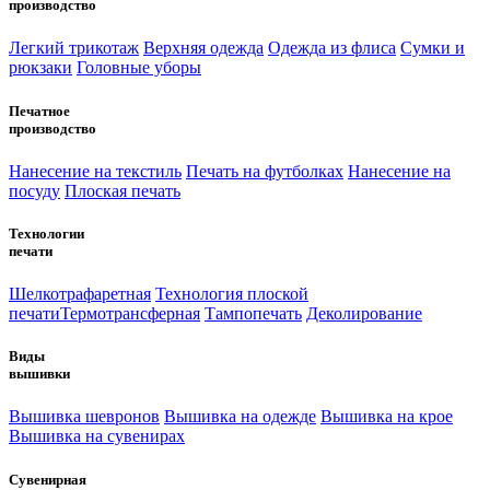
производство
Легкий трикотаж
Верхняя одежда
Одежда из флиса
Сумки и
рюкзаки
Головные уборы
Печатное
производство
Нанесение на текстиль
Печать на футболках
Нанесение на
посуду
Плоская печать
Технологии
печати
Шелкотрафаретная
Технология плоской
печати
Термотрансферная
Тампопечать
Деколирование
Виды
вышивки
Вышивка шевронов
Вышивка на одежде
Вышивка на крое
Вышивка на сувенирах
Сувенирная