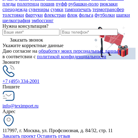
пледы
полотенца
пошив
пуфф
рубашки-поло
рюкзаки
спецодежда
сувениры
сумки
тампопечать
термотрансфер
толстовки
фартуки
флекстран
флок
фольга
футболки
шапки
шелкография
эмбоссинг
Нужна консультация?
Заказать звонок
Укажите корректные данные
Даю согласие на
обработку моих персональных данных
в соответсвии с
политикой конфиденциальности
Звоните
+7 (495) 334-2001
Пишите
info@teximport.ru
Адрес
117997, г. Москва, ул. Профсоюзная, д. 84/32, стр. 11
Заказать проект
Оставить отзыв