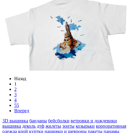
Назад
1
2
3
4
55
Вперед
3D вышивка
банданы
бейсболки
ветровки и дождевики
вышивка
деколь
дтф
жилеты
зонты
козырьки
корпоративная
одежда
крой
куртки
нашивки и шевроны
пакеты
панамы