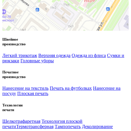
Швейное
производство
Легкий трикотаж
Верхняя одежда
Одежда из флиса
Сумки и
рюкзаки
Головные уборы
Печатное
производство
Нанесение на текстиль
Печать на футболках
Нанесение на
посуду
Плоская печать
Технологии
печати
Шелкотрафаретная
Технология плоской
печати
Термотрансферная
Тампопечать
Деколирование