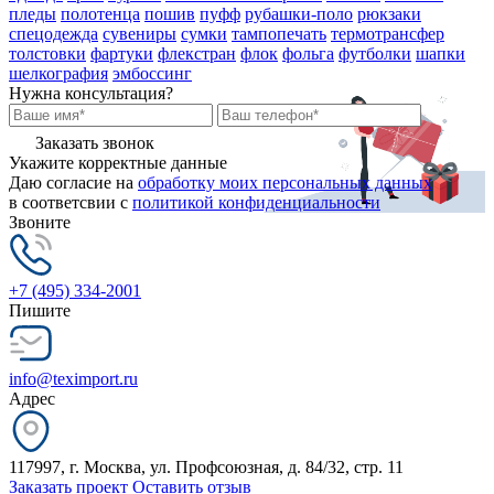
пледы
полотенца
пошив
пуфф
рубашки-поло
рюкзаки
спецодежда
сувениры
сумки
тампопечать
термотрансфер
толстовки
фартуки
флекстран
флок
фольга
футболки
шапки
шелкография
эмбоссинг
Нужна консультация?
Заказать звонок
Укажите корректные данные
Даю согласие на
обработку моих персональных данных
в соответсвии с
политикой конфиденциальности
Звоните
+7 (495) 334-2001
Пишите
info@teximport.ru
Адрес
117997, г. Москва, ул. Профсоюзная, д. 84/32, стр. 11
Заказать проект
Оставить отзыв