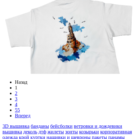
Назад
1
2
3
4
55
Вперед
3D вышивка
банданы
бейсболки
ветровки и дождевики
вышивка
деколь
дтф
жилеты
зонты
козырьки
корпоративная
одежда
крой
куртки
нашивки и шевроны
пакеты
панамы