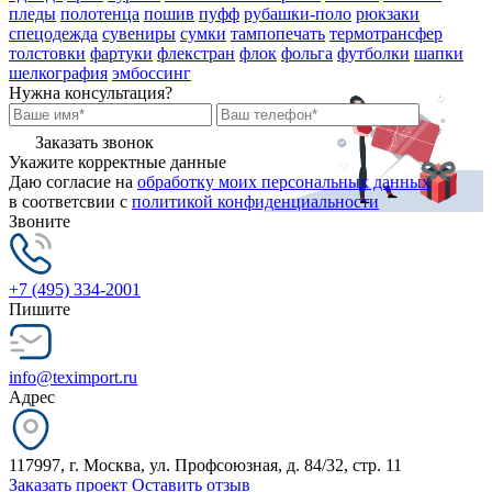
пледы
полотенца
пошив
пуфф
рубашки-поло
рюкзаки
спецодежда
сувениры
сумки
тампопечать
термотрансфер
толстовки
фартуки
флекстран
флок
фольга
футболки
шапки
шелкография
эмбоссинг
Нужна консультация?
Заказать звонок
Укажите корректные данные
Даю согласие на
обработку моих персональных данных
в соответсвии с
политикой конфиденциальности
Звоните
+7 (495) 334-2001
Пишите
info@teximport.ru
Адрес
117997, г. Москва, ул. Профсоюзная, д. 84/32, стр. 11
Заказать проект
Оставить отзыв