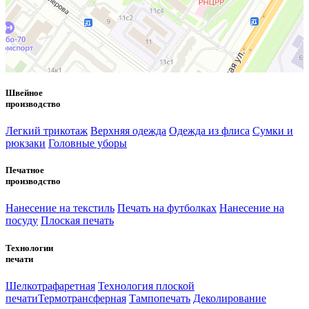
Швейное
производство
Легкий трикотаж
Верхняя одежда
Одежда из флиса
Сумки и
рюкзаки
Головные уборы
Печатное
производство
Нанесение на текстиль
Печать на футболках
Нанесение на
посуду
Плоская печать
Технологии
печати
Шелкотрафаретная
Технология плоской
печати
Термотрансферная
Тампопечать
Деколирование