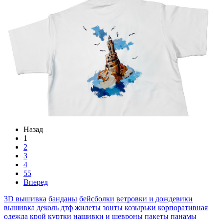
Назад
1
2
3
4
55
Вперед
3D вышивка
банданы
бейсболки
ветровки и дождевики
вышивка
деколь
дтф
жилеты
зонты
козырьки
корпоративная
одежда
крой
куртки
нашивки и шевроны
пакеты
панамы