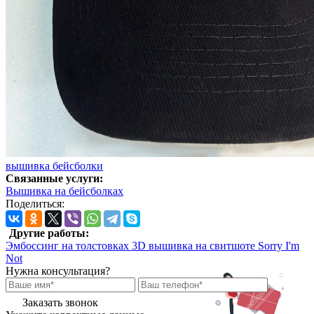
вышивка
бейсболки
Связанные услуги:
Вышивка на бейсболках
Поделиться:
Другие работы:
Эмбоссинг на толстовках
3D вышивка на свитшоте Sorry I'm
Not
Нужна консультация?
Заказать звонок