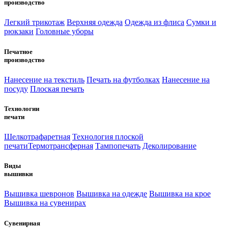
производство
Легкий трикотаж
Верхняя одежда
Одежда из флиса
Сумки и
рюкзаки
Головные уборы
Печатное
производство
Нанесение на текстиль
Печать на футболках
Нанесение на
посуду
Плоская печать
Технологии
печати
Шелкотрафаретная
Технология плоской
печати
Термотрансферная
Тампопечать
Деколирование
Виды
вышивки
Вышивка шевронов
Вышивка на одежде
Вышивка на крое
Вышивка на сувенирах
Сувенирная