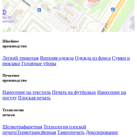
Швейное
производство
Легкий трикотаж
Верхняя одежда
Одежда из флиса
Сумки и
рюкзаки
Головные уборы
Печатное
производство
Нанесение на текстиль
Печать на футболках
Нанесение на
посуду
Плоская печать
Технологии
печати
Шелкотрафаретная
Технология плоской
печати
Термотрансферная
Тампопечать
Деколирование