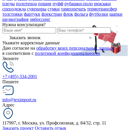
пледы
полотенца
пошив
пуфф
рубашки-поло
рюкзаки
спецодежда
сувениры
сумки
тампопечать
термотрансфер
толстовки
фартуки
флекстран
флок
фольга
футболки
шапки
шелкография
эмбоссинг
Нужна консультация?
Заказать звонок
Укажите корректные данные
Даю согласие на
обработку моих персональных данных
в соответсвии с
политикой конфиденциальности
Звоните
+7 (495) 334-2001
Пишите
info@teximport.ru
Адрес
117997, г. Москва, ул. Профсоюзная, д. 84/32, стр. 11
Заказать проект
Оставить отзыв