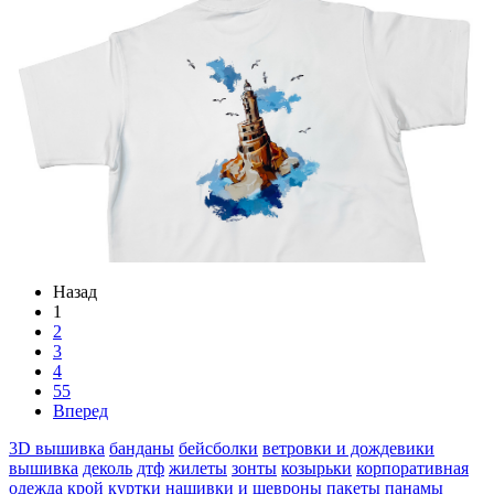
Назад
1
2
3
4
55
Вперед
3D вышивка
банданы
бейсболки
ветровки и дождевики
вышивка
деколь
дтф
жилеты
зонты
козырьки
корпоративная
одежда
крой
куртки
нашивки и шевроны
пакеты
панамы