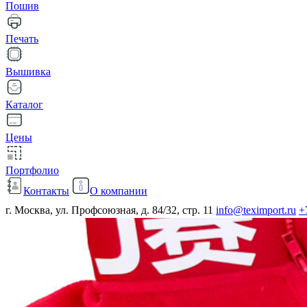
Пошив
Печать
Вышивка
Каталог
Цены
Портфолио
Контакты
О компании
г. Москва, ул. Профсоюзная, д. 84/32, стр. 11
info@teximport.ru
+