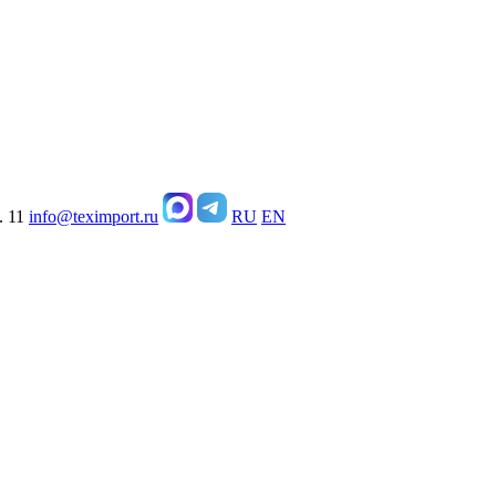
. 11
info@teximport.ru
RU
EN