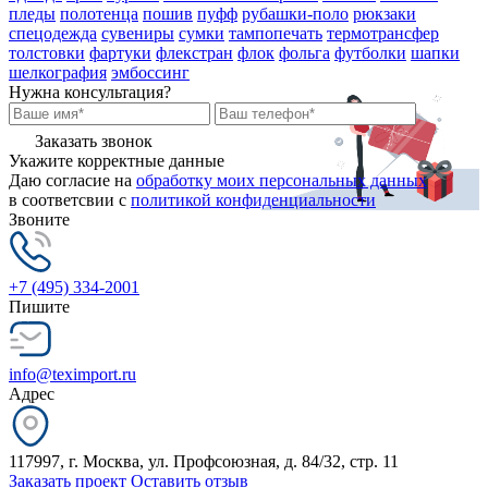
пледы
полотенца
пошив
пуфф
рубашки-поло
рюкзаки
спецодежда
сувениры
сумки
тампопечать
термотрансфер
толстовки
фартуки
флекстран
флок
фольга
футболки
шапки
шелкография
эмбоссинг
Нужна консультация?
Заказать звонок
Укажите корректные данные
Даю согласие на
обработку моих персональных данных
в соответсвии с
политикой конфиденциальности
Звоните
+7 (495) 334-2001
Пишите
info@teximport.ru
Адрес
117997, г. Москва, ул. Профсоюзная, д. 84/32, стр. 11
Заказать проект
Оставить отзыв