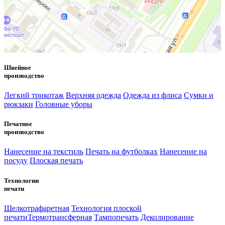
Швейное
производство
Легкий трикотаж
Верхняя одежда
Одежда из флиса
Сумки и
рюкзаки
Головные уборы
Печатное
производство
Нанесение на текстиль
Печать на футболках
Нанесение на
посуду
Плоская печать
Технологии
печати
Шелкотрафаретная
Технология плоской
печати
Термотрансферная
Тампопечать
Деколирование