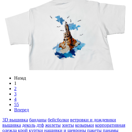
Назад
1
2
3
4
55
Вперед
3D вышивка
банданы
бейсболки
ветровки и дождевики
вышивка
деколь
дтф
жилеты
зонты
козырьки
корпоративная
одежда
крой
куртки
нашивки и шевроны
пакеты
панамы