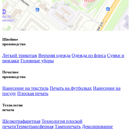
Швейное
производство
Легкий трикотаж
Верхняя одежда
Одежда из флиса
Сумки и
рюкзаки
Головные уборы
Печатное
производство
Нанесение на текстиль
Печать на футболках
Нанесение на
посуду
Плоская печать
Технологии
печати
Шелкотрафаретная
Технология плоской
печати
Термотрансферная
Тампопечать
Деколирование