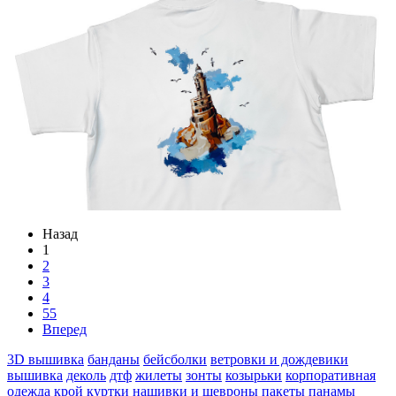
Назад
1
2
3
4
55
Вперед
3D вышивка
банданы
бейсболки
ветровки и дождевики
вышивка
деколь
дтф
жилеты
зонты
козырьки
корпоративная
одежда
крой
куртки
нашивки и шевроны
пакеты
панамы