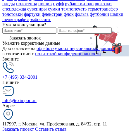
пледы
полотенца
пошив
пуфф
рубашки-поло
рюкзаки
спецодежда
сувениры
сумки
тампопечать
термотрансфер
толстовки
фартуки
флекстран
флок
фольга
футболки
шапки
шелкография
эмбоссинг
Нужна консультация?
Заказать звонок
Укажите корректные данные
Даю согласие на
обработку моих персональных данных
в соответсвии с
политикой конфиденциальности
Звоните
+7 (495) 334-2001
Пишите
info@teximport.ru
Адрес
117997, г. Москва, ул. Профсоюзная, д. 84/32, стр. 11
Заказать проект
Оставить отзыв