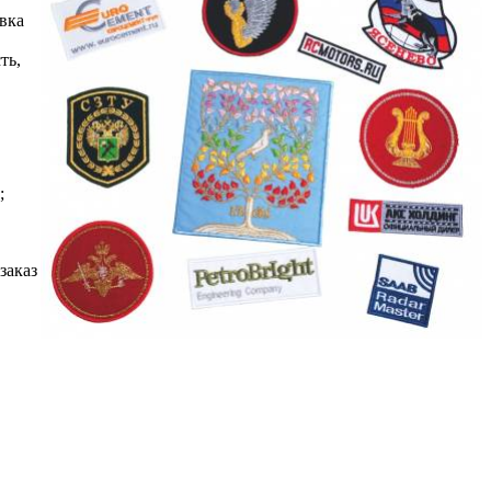
вка
ть,
;
заказ