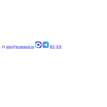
. 11
info@teximport.ru
RU
EN