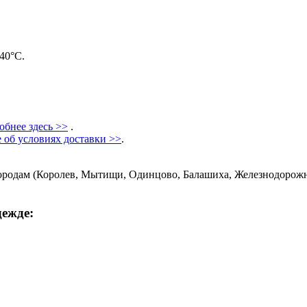
40°Ϲ.
обнее здесь
>>
.
 об условиях доставки >>
.
ородам (Королев, Мытищи, Одинцово, Балашиха, Железнодорожн
дежде: