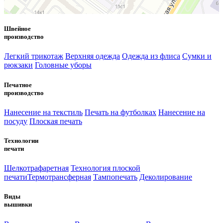
Швейное
производство
Легкий трикотаж
Верхняя одежда
Одежда из флиса
Сумки и
рюкзаки
Головные уборы
Печатное
производство
Нанесение на текстиль
Печать на футболках
Нанесение на
посуду
Плоская печать
Технологии
печати
Шелкотрафаретная
Технология плоской
печати
Термотрансферная
Тампопечать
Деколирование
Виды
вышивки