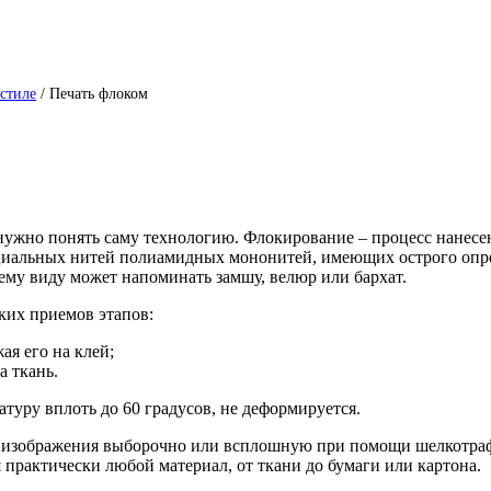
кстиле
/
Печать флоком
 нужно понять саму технологию. Флокирование – процесс нанесе
ециальных нитей полиамидных мононитей, имеющих острого опре
ему виду может напоминать замшу, велюр или бархат.
ких приемов этапов:
ая его на клей;
а ткань.
туру вплоть до 60 градусов, не деформируется.
 изображения выборочно или всплошную при помощи шелкотрафар
 практически любой материал, от ткани до бумаги или картона.