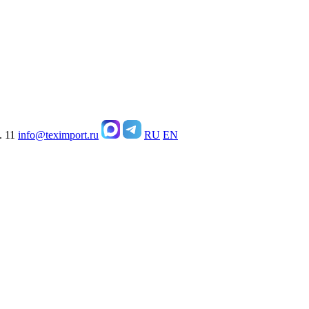
. 11
info@teximport.ru
RU
EN