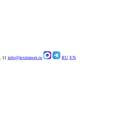
. 11
info@teximport.ru
RU
EN