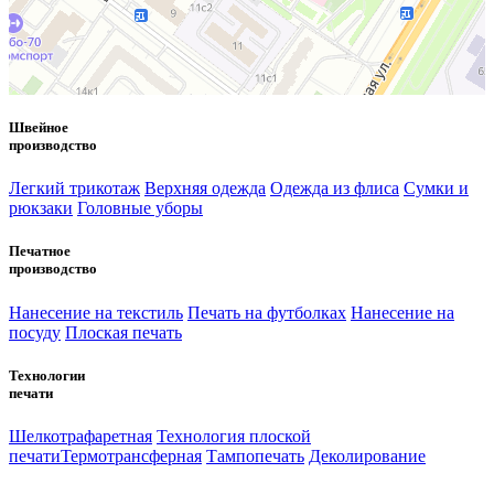
Швейное
производство
Легкий трикотаж
Верхняя одежда
Одежда из флиса
Сумки и
рюкзаки
Головные уборы
Печатное
производство
Нанесение на текстиль
Печать на футболках
Нанесение на
посуду
Плоская печать
Технологии
печати
Шелкотрафаретная
Технология плоской
печати
Термотрансферная
Тампопечать
Деколирование