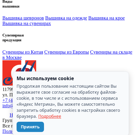
Виды
вышивки
Вышивка шевронов
Вышивка на одежде
Вышивка на крое
Вышивка на сувенирах
Сувенирная
продукция
Сувениры из Китая
Сувениры из Европы
Сувениры на складе
в Москве
Мы используем cookie
Продолжая пользование настоящим сайтом Вы
117997, г. Москва,
выражаете свое согласие на обработку файлов-
ул. Профсоюзная, д. 84/32, стр. 11
cookie, в том числе и с использованием сервиса
+7 (495) 334 2001
«Яндекс Метрика», Вы можете самостоятельно
info@teximport.ru
запретить обработку cookies в настройках своего
Напишите нам
браузера.
Подробнее
Группа компаний «Тексимпорт». © 1993 - 2026.
Все права защищены.
Принять
Политика конфеденциальности
Соглашение об обработке