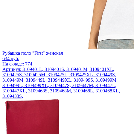
Рубашка поло "First" женская
634
руб.
На складе: 774
Артикул: 3109401L, 3109401S, 3109401M, 3109401XL,
3109425S, 3109425M, 3109425L, 3109425XL, 3109449S,
3109449M, 3109449L, 3109449XL, 3109499S, 3109499M,
3109499L, 3109499XL, 3109447S, 3109447M, 3109447L,
3109447XL, 3109468S, 3109468M, 3109468L, 3109468XL,
3109433S,