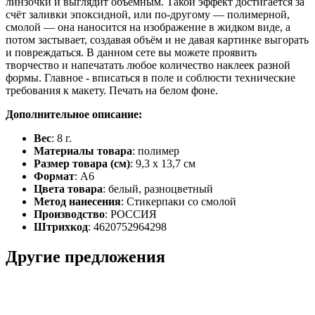
линзочки и выглядит объёмным. Такой эффект достигается за
счёт заливки эпоксидной, или по-другому — полимерной,
смолой — она наносится на изображение в жидком виде, а
потом застывает, создавая объём и не давая картинке выгорать
и повреждаться. В данном сете вы можете проявить
творчество и напечатать любое количество наклеек разной
формы. Главное - вписаться в поле и соблюсти технические
требования к макету. Печать на белом фоне.
Дополнительное описание:
Вес
: 8 г.
Материалы товара
: полимер
Размер товара (см)
: 9,3 х 13,7 см
Формат
: A6
Цвета товара
: белый, разноцветный
Метод нанесения
: Стикерпаки со смолой
Производство
: РОССИЯ
Штрихкод
: 4620752964298
Другие предложения