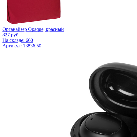
Органайзер Opaque, красный
827
руб.
На складе: 660
Артикул: 13836.50