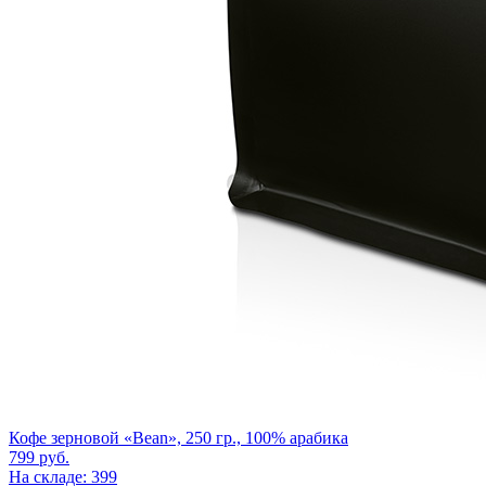
Кофе зерновой «Bean», 250 гр., 100% арабика
799
руб.
На складе: 399