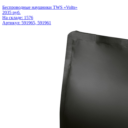
Беспроводные наушники TWS «Volts»
2035
руб.
На складе: 1576
Артикул: 591965, 591961