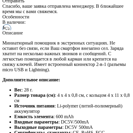
Отправить
Спасибо, ваше заявка отправлена менеджеру. В ближайшее
время мы с вами свяжемся.
Особенности
В наличии:
1
Описание
Миниатюрный помощник в экстренных ситуациях. Не
оставит без связи, если Ваш смартфон внезапно сел. Заряда
хватит на несколько важных звонков и сообщений. С
легкостью помещается в любой карман или крепится на
связку ключей. Имеет встроенный коннектор 2-в-1 (разъемы
micro USB и Lightning).
Дополнительное описание:
Вес
: 28 г.
Размер товара (см)
: 4 х 4 х 0,8 см, с кольцом 4 х 11 х 0,8
см
Источник питания
: Li-polymer (литий-полимерный)
аккумулятор
Емкость элемента
: 600 mAh
Входные параметры
: DC5V/500mA
Выходные параметры
: DC5V 500mA
Сертификаты, стандарты
: CE, RoHS, FCC