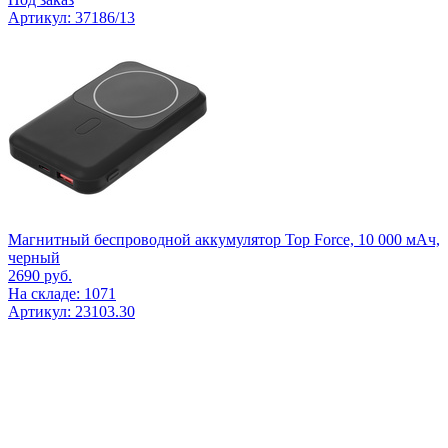
Артикул: 37186/13
Магнитный беспроводной аккумулятор Top Force, 10 000 мАч,
черный
2690
руб.
На складе: 1071
Артикул: 23103.30