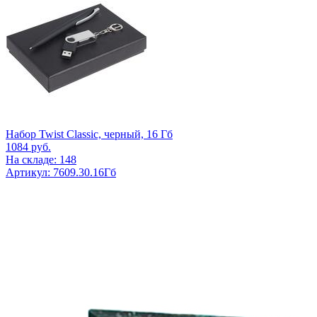
Набор Twist Classic, черный, 16 Гб
1084
руб.
На складе: 148
Артикул: 7609.30.16Гб