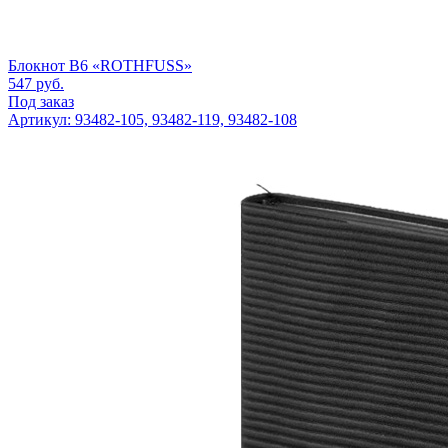
Блокнот B6 «ROTHFUSS»
547
руб.
Под заказ
Артикул: 93482-105, 93482-119, 93482-108