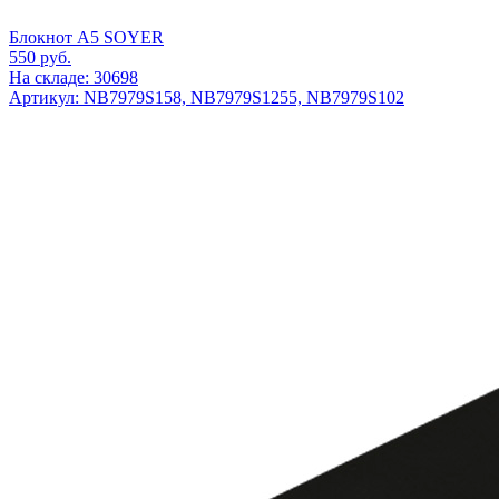
Блокнот А5 SOYER
550
руб.
На складе: 30698
Артикул: NB7979S158, NB7979S1255, NB7979S102