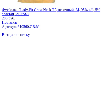
Футболка "Lady-Fit Crew Neck T", песочный_M, 95% х/б, 5%
эластан, 210 г/м2
285
руб.
Под заказ
Артикул: 610560.OR/M
Возврат к списку