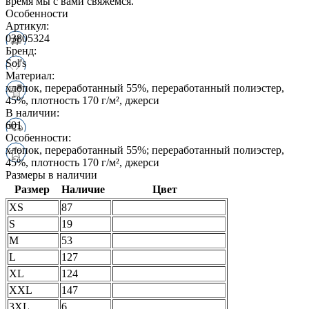
время мы с вами свяжемся.
Особенности
Артикул:
03805324
Бренд:
Sol's
Материал:
хлопок, переработанный 55%, переработанный полиэстер,
45%, плотность 170 г/м², джерси
В наличии:
601
Особенности:
хлопок, переработанный 55%; переработанный полиэстер,
45%, плотность 170 г/м², джерси
Размеры в наличии
Размер
Наличие
Цвет
XS
87
S
19
M
53
L
127
XL
124
XXL
147
3XL
6