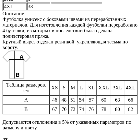
4XL
38
Описание
Футболка унисекс с боковыми швами из переработанных
материалов. Для изготовления каждой футболки переработано
4 бутылки, из которых в последствии была сделана
полиэстеровая пряжа.
Круглый вырез отделан резинкой, укрепляющая тесьма по
вороту.
Таблица размеров,
XS
S
M
L
XL
XXL
3XL
4XL
см
A
46
48
51
54
57
60
63
66
B
67
70
72
74
76
78
80
82
Допускаются отклонения в 5% от указанных параметров по
размеру и цвету.