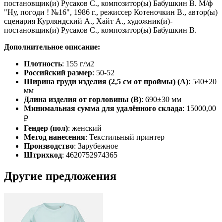
постановщик(и) Русаков С., композитор(ы) Бабушкин В. М/ф
"Ну, погоди ! №16", 1986 г., режиссер Котеночкин В., автор(ы)
сценария Курляндский А., Хайт А., художник(и)-
постановщик(и) Русаков С., композитор(ы) Бабушкин В.
Дополнительное описание:
Плотность
: 155 г/м2
Российский размер
: 50-52
Ширина груди изделия (2,5 см от проймы) (A)
: 540±20
мм
Длина изделия от горловины (B)
: 690±30 мм
Минимальная сумма для удалённого склада
: 15000,00
₽
Гендер (пол)
: женский
Метод нанесения
: Текстильный принтер
Производство
: Зарубежное
Штрихкод
: 4620752974365
Другие предложения