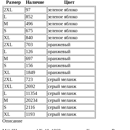
Размер
Наличие
Цвет
2XL
97
зеленое яблоко
L
852
зеленое яблоко
M
496
зеленое яблоко
S
675
зеленое яблоко
XL
840
зеленое яблоко
2XL
703
оранжевый
L
126
оранжевый
M
697
оранжевый
S
156
оранжевый
XL
1849
оранжевый
2XL
723
серый меланж
3XL
2692
серый меланж
L
11354
серый меланж
M
20234
серый меланж
S
2116
серый меланж
XL
1193
серый меланж
Описание