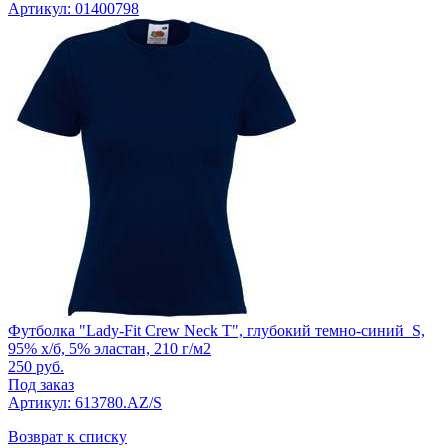
Артикул: 01400798
Футболка "Lady-Fit Crew Neck T", глубокий темно-синий_S,
95% х/б, 5% эластан, 210 г/м2
250
руб.
Под заказ
Артикул: 613780.AZ/S
Возврат к списку