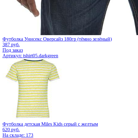
Футболка Унисекс Оверсайз 180гр (тёмно зелёный)
387
руб.
Под заказ
Артикул: tshirt05.darkgreen
Футболка детская Miles Kids серый с желтым
620
руб.
На складе: 173