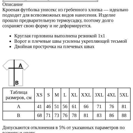
Описание
Кроеная футболка унисекс из гребенного хлопка — идеально
подходит для всевозможных видов нанесения. Изделие
прошло предварительную термоусадку, поэтому долго
сохраняет свою форму и не деформируется.
Круглая горловина выполнена резинкой 1x1
Ворот и плечевые швы усилены укрепляющей тесьмой
Двойная прострочка на плечевых швах
Таблица
XS
S
M
L
XL
XXL
3XL
4XL
5XL
размеров, см
A
41
46
51
56
61
66
71
76
81
B
68
71
73
76
78
81
83
86
88
Допускаются отклонения в 5% от указанных параметров по
размеру и цвету