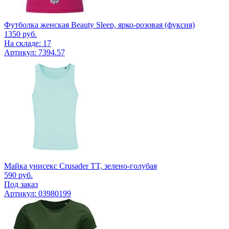
Футболка женская Beauty Sleep, ярко-розовая (фуксия)
1350
руб.
На складе: 17
Артикул: 7394.57
Майка унисекс Crusader TT, зелено-голубая
590
руб.
Под заказ
Артикул: 03980199