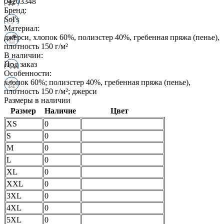
04203348
Бренд:
Sol's
Материал:
джерси, хлопок 60%, полиэстер 40%, гребенная пряжа (пенье),
плотность 150 г/м²
В наличии:
Под заказ
Особенности:
хлопок 60%; полиэстер 40%, гребенная пряжа (пенье),
плотность 150 г/м²; джерси
Размеры в наличии
Размер
Наличие
Цвет
XS
0
S
0
M
0
L
0
XL
0
XXL
0
3XL
0
4XL
0
5XL
0