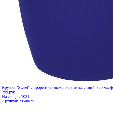
Кружка "Sweet" с прорезиненным покрытием, синий, 350 мл, 
299
руб.
На складе: 7031
Артикул: 23500/25