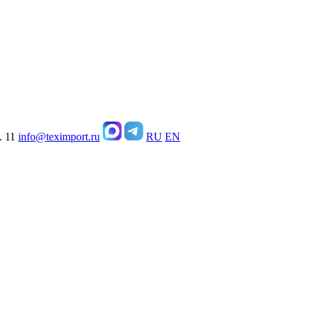
. 11
info@teximport.ru
RU
EN