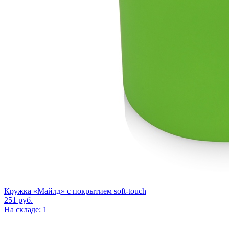
Кружка «Майлд» с покрытием soft-touch
251
руб.
На складе: 1