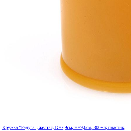
Кружка "Радуга"; желтая, D=7,9см, H=9,6см, 300мл; пластик;