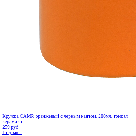
Кружка CAMP, оранжевый с черным кантом, 280мл, тонкая
керамика
259
руб.
Под заказ