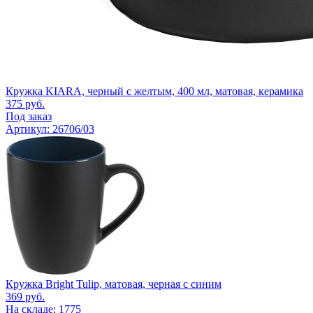
Кружка KIARA, черный с желтым, 400 мл, матовая, керамика
375
руб.
Под заказ
Артикул: 26706/03
Кружка Bright Tulip, матовая, черная с синим
369
руб.
На складе: 1775