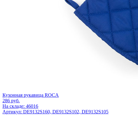
Кухонная рукавица ROCA
286
руб.
На складе: 46016
Артикул: DE9132S160, DE9132S102, DE9132S105