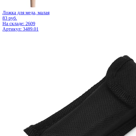
Ложка для меда, малая
83
руб.
На складе: 2609
Артикул: 3489.01