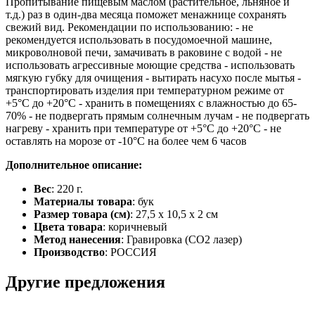
Пропитывание пищевым маслом (растительное, льняное и
т.д.) раз в один-два месяца поможет менажнице сохранять
свежий вид. Рекомендации по использованию: - не
рекомендуется использовать в посудомоечной машине,
микроволновой печи, замачивать в раковине с водой - не
использовать агрессивные моющие средства - использовать
мягкую губку для очищения - вытирать насухо после мытья -
транспортировать изделия при температурном режиме от
+5°C до +20°C - хранить в помещениях с влажностью до 65-
70% - не подвергать прямым солнечным лучам - не подвергать
нагреву - хранить при температуре от +5°C до +20°C - не
оставлять на морозе от -10°C на более чем 6 часов
Дополнительное описание:
Вес
: 220 г.
Материалы товара
: бук
Размер товара (см)
: 27,5 x 10,5 x 2 см
Цвета товара
: коричневый
Метод нанесения
: Гравировка (CO2 лазер)
Производство
: РОССИЯ
Другие предложения