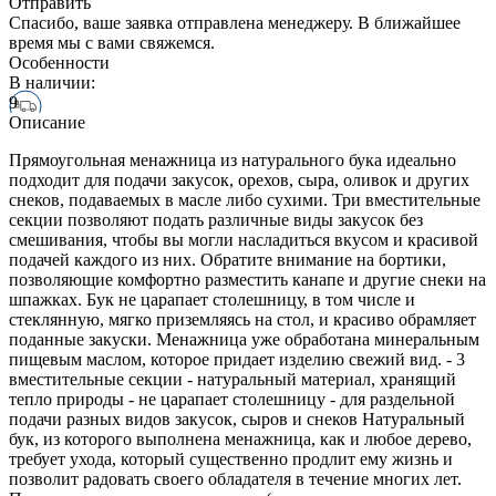
Отправить
Спасибо, ваше заявка отправлена менеджеру. В ближайшее
время мы с вами свяжемся.
Особенности
В наличии:
9
Описание
Прямоугольная менажница из натурального бука идеально
подходит для подачи закусок, орехов, сыра, оливок и других
снеков, подаваемых в масле либо сухими. Три вместительные
секции позволяют подать различные виды закусок без
смешивания, чтобы вы могли насладиться вкусом и красивой
подачей каждого из них. Обратите внимание на бортики,
позволяющие комфортно разместить канапе и другие снеки на
шпажках. Бук не царапает столешницу, в том числе и
стеклянную, мягко приземляясь на стол, и красиво обрамляет
поданные закуски. Менажница уже обработана минеральным
пищевым маслом, которое придает изделию свежий вид. - 3
вместительные секции - натуральный материал, хранящий
тепло природы - не царапает столешницу - для раздельной
подачи разных видов закусок, сыров и снеков Натуральный
бук, из которого выполнена менажница, как и любое дерево,
требует ухода, который существенно продлит ему жизнь и
позволит радовать своего обладателя в течение многих лет.