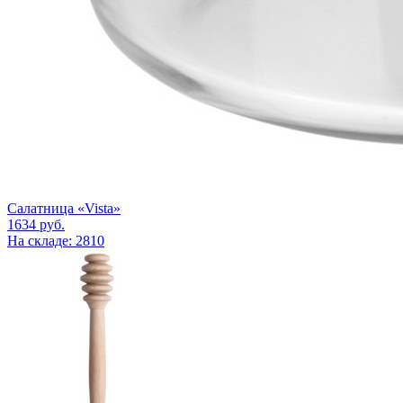
Салатница «Vista»
1634
руб.
На складе: 2810