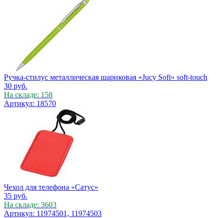
Ручка-стилус металлическая шариковая «Jucy Soft» soft-touch
30
руб.
На складе: 158
Артикул: 18570
Чехол для телефона «Сатус»
35
руб.
На складе: 3603
Артикул: 11974501, 11974503