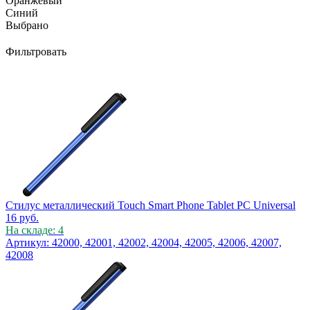
Оранжевый
Синий
Выбрано
Фильтровать
Стилус металлический Touch Smart Phone Tablet PC Universal
16
руб.
На складе: 4
Артикул: 42000, 42001, 42002, 42004, 42005, 42006, 42007,
42008