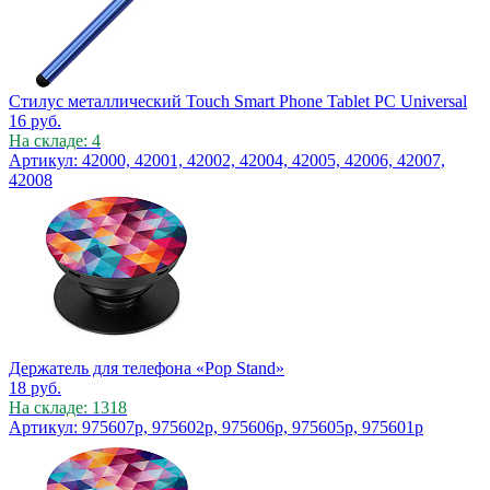
Стилус металлический Touch Smart Phone Tablet PC Universal
16
руб.
На складе: 4
Артикул: 42000, 42001, 42002, 42004, 42005, 42006, 42007,
42008
Держатель для телефона «Pop Stand»
18
руб.
На складе: 1318
Артикул: 975607p, 975602p, 975606p, 975605p, 975601p