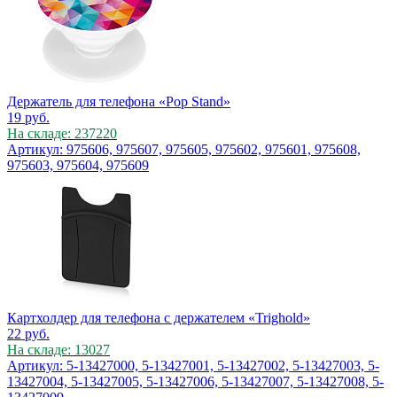
Держатель для телефона «Pop Stand»
19
руб.
На складе: 237220
Артикул: 975606, 975607, 975605, 975602, 975601, 975608,
975603, 975604, 975609
Картхолдер для телефона с держателем «Trighold»
22
руб.
На складе: 13027
Артикул: 5-13427000, 5-13427001, 5-13427002, 5-13427003, 5-
13427004, 5-13427005, 5-13427006, 5-13427007, 5-13427008, 5-