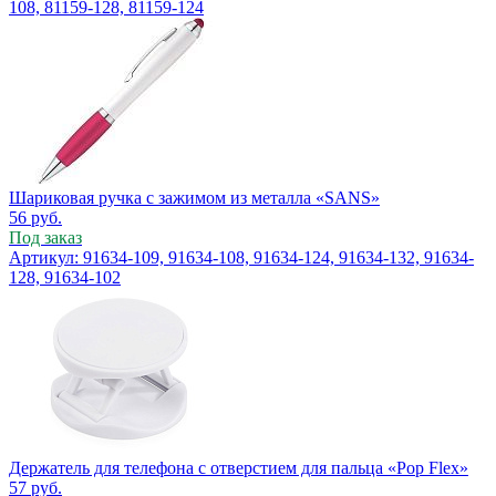
108, 81159-128, 81159-124
Шариковая ручка с зажимом из металла «SANS»
56
руб.
Под заказ
Артикул: 91634-109, 91634-108, 91634-124, 91634-132, 91634-
128, 91634-102
Держатель для телефона с отверстием для пальца «Pop Flex»
57
руб.