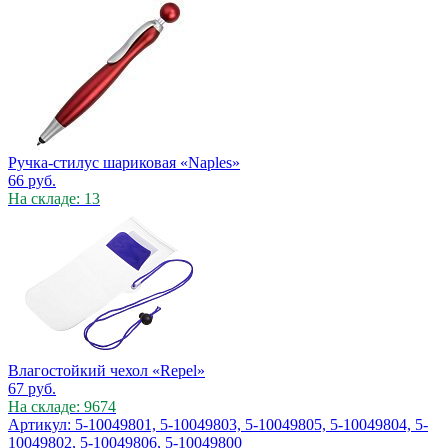
Ручка-стилус шариковая «Naples»
66
руб.
На складе: 13
Влагостойкий чехол «Repel»
67
руб.
На складе: 9674
Артикул: 5-10049801, 5-10049803, 5-10049805, 5-10049804, 5-
10049802, 5-10049806, 5-10049800