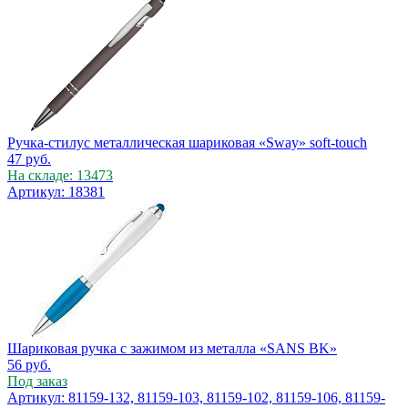
Ручка-стилус металлическая шариковая «Sway» soft-touch
47
руб.
На складе: 13473
Артикул: 18381
Шариковая ручка с зажимом из металла «SANS BK»
56
руб.
Под заказ
Артикул: 81159-132, 81159-103, 81159-102, 81159-106, 81159-