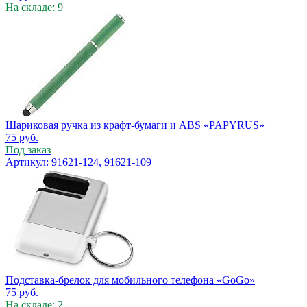
На складе: 9
Шариковая ручка из крафт-бумаги и ABS «PAPYRUS»
75
руб.
Под заказ
Артикул: 91621-124, 91621-109
Подставка-брелок для мобильного телефона «GoGo»
75
руб.
На складе: 2