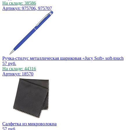
На складе: 38586
Артикул: 975706, 975707
Ручка-стилус металлическая шариковая «Jucy Soft» soft-touch
57
руб.
На складе: 44316
Артикул: 18570
Салфетка из микроволокна
57
руб.