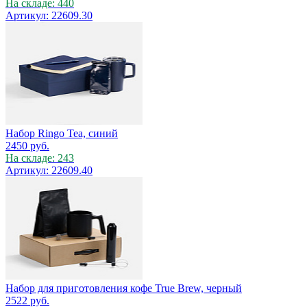
На складе: 440
Артикул: 22609.30
Набор Ringo Tea, синий
2450
руб.
На складе: 243
Артикул: 22609.40
Набор для приготовления кофе True Brew, черный
2522
руб.