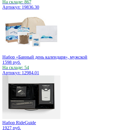
На складе: 867
Артикул: 19836.30
Набор «Банный день календаря», мужской
1598
руб.
На складе: 54
Артикул: 12984.01
Набор RideGuide
1927
руб.