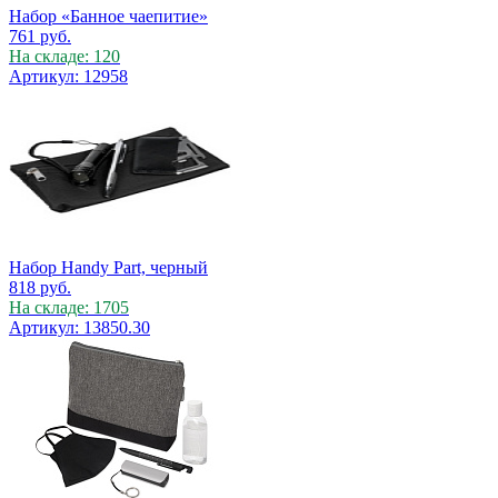
Набор «Банное чаепитие»
761
руб.
На складе: 120
Артикул: 12958
Набор Handy Part, черный
818
руб.
На складе: 1705
Артикул: 13850.30