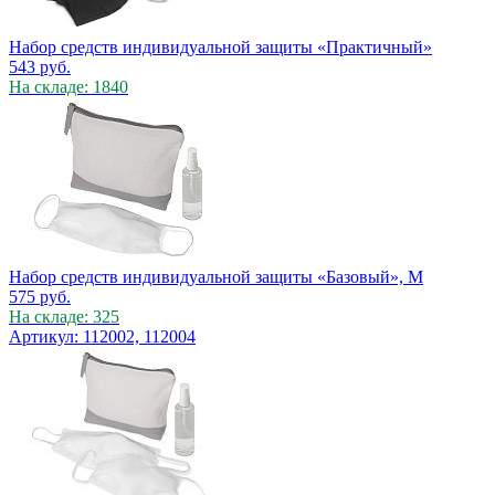
Набор средств индивидуальной защиты «Практичный»
543
руб.
На складе: 1840
Набор средств индивидуальной защиты «Базовый», M
575
руб.
На складе: 325
Артикул: 112002, 112004