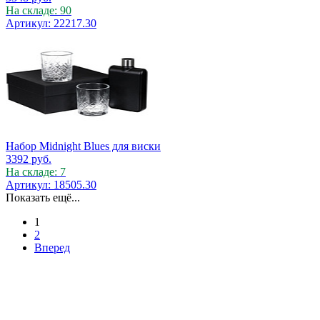
На складе: 90
Артикул: 22217.30
Набор Midnight Blues для виски
3392
руб.
На складе: 7
Артикул: 18505.30
Показать ещё...
1
2
Вперед