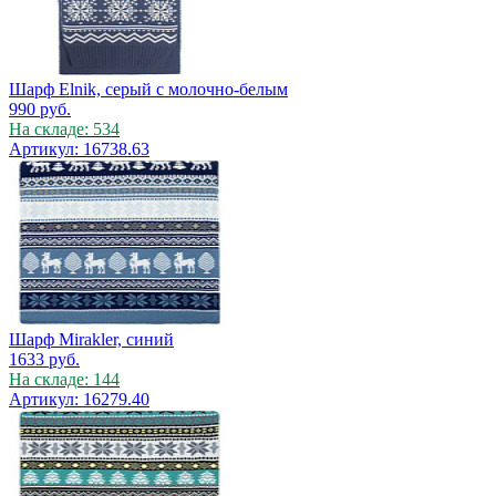
Шарф Elnik, серый с молочно-белым
990
руб.
На складе: 534
Артикул: 16738.63
Шарф Mirakler, синий
1633
руб.
На складе: 144
Артикул: 16279.40