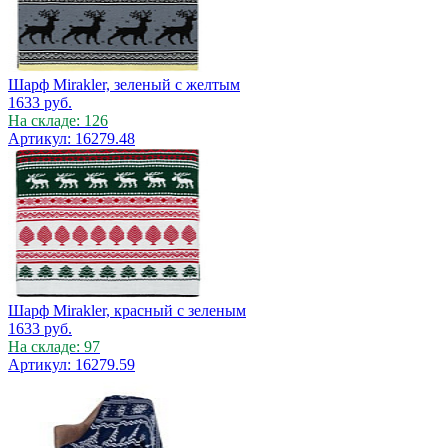
Шарф Mirakler, зеленый с желтым
1633
руб.
На складе: 126
Артикул: 16279.48
Шарф Mirakler, красный с зеленым
1633
руб.
На складе: 97
Артикул: 16279.59