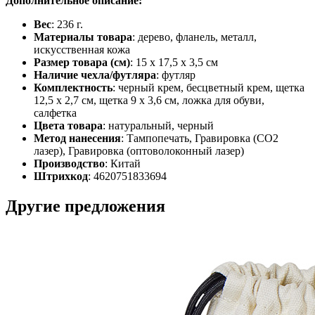
Дополнительное описание:
Вес
: 236 г.
Материалы товара
: дерево, фланель, металл,
искусственная кожа
Размер товара (см)
: 15 х 17,5 х 3,5 см
Наличие чехла/футляра
: футляр
Комплектность
: черный крем, бесцветный крем, щетка
12,5 х 2,7 см, щетка 9 х 3,6 см, ложка для обуви,
салфетка
Цвета товара
: натуральный, черный
Метод нанесения
: Тампопечать, Гравировка (CO2
лазер), Гравировка (оптоволоконный лазер)
Производство
: Китай
Штрихкод
: 4620751833694
Другие предложения