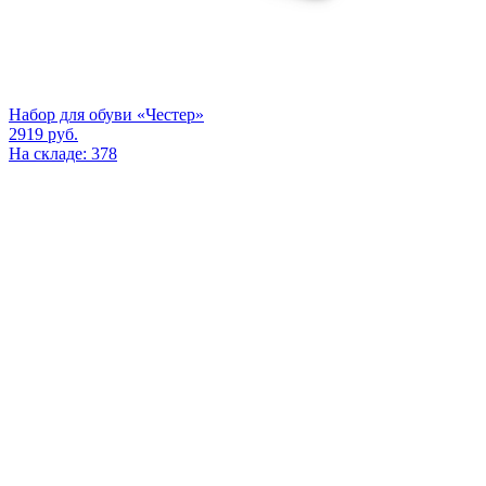
Набор для обуви «Честер»
2919
руб.
На складе: 378