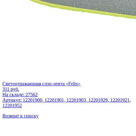
Светоотражающая слэп-лента «Felix»
311
руб.
На складе: 27562
Артикул: 12201900, 12201901, 12201903, 12201929, 12201921,
12201952
Возврат к списку