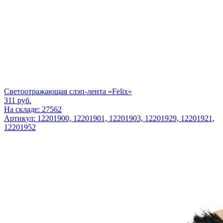
Светоотражающая слэп-лента «Felix»
311
руб.
На складе: 27562
Артикул: 12201900, 12201901, 12201903, 12201929, 12201921,
12201952