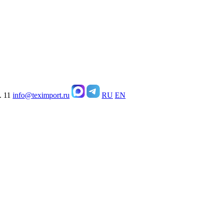
. 11
info@teximport.ru
RU
EN