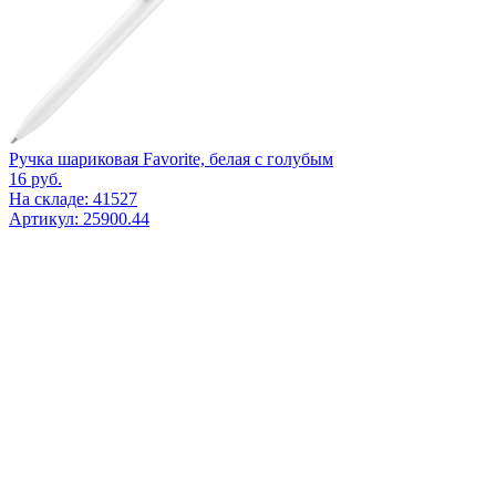
Ручка шариковая Favorite, белая с голубым
16
руб.
На складе: 41527
Артикул: 25900.44