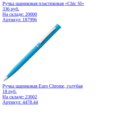
Ручка шариковая пластиковая «Chic SI»
336
руб.
На складе: 20000
Артикул: 187996
Ручка шариковая Euro Chrome, голубая
18
руб.
На складе: 23002
Артикул: 4478.44