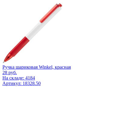
Ручка шариковая Winkel, красная
28
руб.
На складе: 4184
Артикул: 18328.50