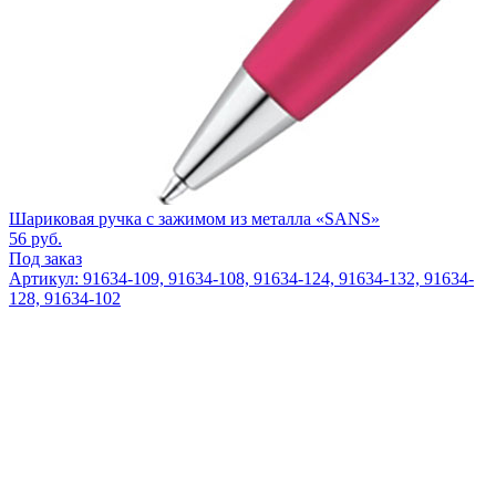
Шариковая ручка с зажимом из металла «SANS»
56
руб.
Под заказ
Артикул: 91634-109, 91634-108, 91634-124, 91634-132, 91634-
128, 91634-102