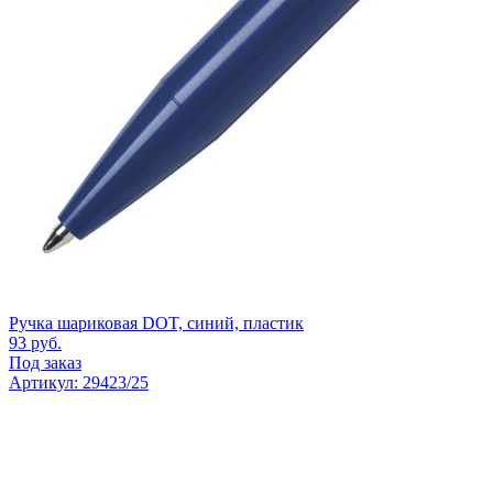
Ручка шариковая DOT, синий, пластик
93
руб.
Под заказ
Артикул: 29423/25