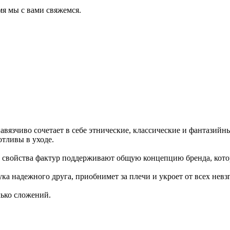
мя мы с вами свяжемся.
авязчиво сочетает в себе этнические, классические и фантазий
тливы в уходе.
е свойства фактур поддерживают общую концепцию бренда, кото
ука надежного друга, приобнимет за плечи и укроет от всех невз
лько сложений.