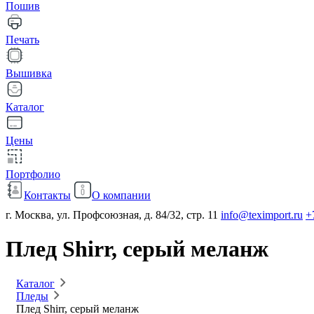
Пошив
Печать
Вышивка
Каталог
Цены
Портфолио
Контакты
О компании
г. Москва, ул. Профсоюзная, д. 84/32, стр. 11
info@teximport.ru
+
Плед Shirr, серый меланж
Каталог
Пледы
Плед Shirr, серый меланж