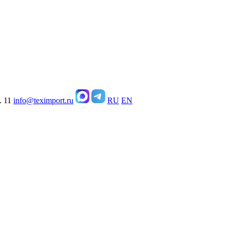
. 11
info@teximport.ru
RU
EN