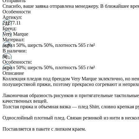
Отправить
Спасибо, ваше заявка отправлена менеджеру. В ближайшее вре
Особенности
Артикул:
21277.11
Бренд:
Very Marque
Материал:
акрил 50%, шерсть 50%, плотность 565 г/м²
В наличии:
88
Особенности:
акрил 50%; шерсть 50%, плотность 565 г/м²
Описание
Коллекция пледов под брендом Very Marque эклектично, но нен
полушерстяной пряжи, поэтому прекрасно согревают и неприхо
Лаконичная образность рисунков и притягательные тактильны
качественных вещей.
Толстая пряжа и объемная вязка — плед Shirr, словно крепкая р
Однослойный плотный плед. Связан резинкой из нити в неско
Поставляется в пакете с липким краем.