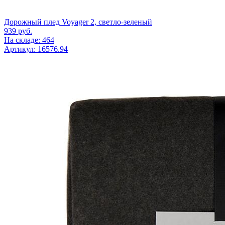
Дорожный плед Voyager 2, светло-зеленый
939
руб.
На складе: 464
Артикул: 16576.94