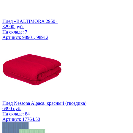
Плед «BALTIMORA 2950»
32900
руб.
На складе: 7
Артикул: 98901, 98912
Плед Nessona Alpaca, красный (гвоздика)
6990
руб.
На складе: 84
Артикул: 17764.50