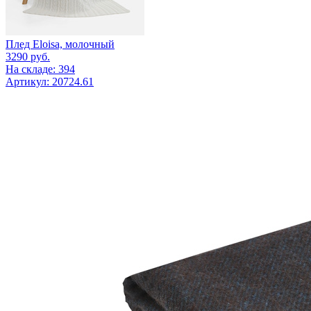
Плед Eloisa, молочный
3290
руб.
На складе: 394
Артикул: 20724.61