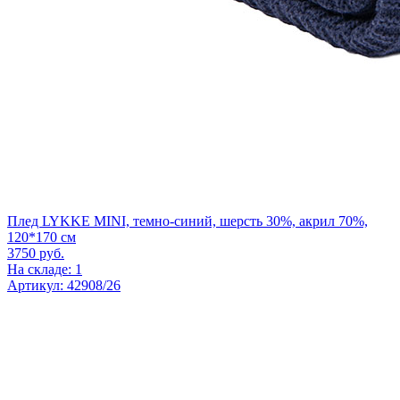
Плед LYKKE MINI, темно-синий, шерсть 30%, акрил 70%,
120*170 см
3750
руб.
На складе: 1
Артикул: 42908/26