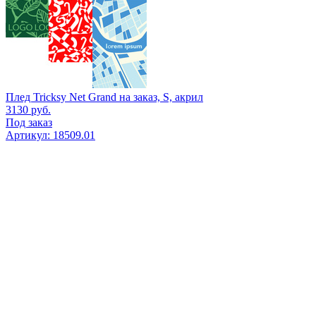
Плед Tricksy Net Grand на заказ, S, акрил
3130
руб.
Под заказ
Артикул: 18509.01