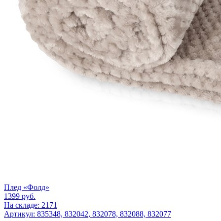
Плед «Фолд»
1399
руб.
На складе: 2171
Артикул: 835348, 832042, 832078, 832088, 832077