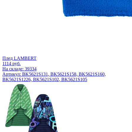
Плед LAMBERT
1114
руб.
На складе: 39334
Артикул: BK5621S131, BK5621S158, BK5621S160,
BK5621S1226, BK5621S102, BK5621S105