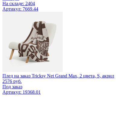
На складе: 2404
Артикул: 7669.44
Плед на заказ Tricksy Net Grand Max, 2 цвета, S, акрил
2576
руб.
Под заказ
Артикул: 19368.01