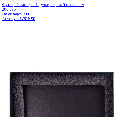
Футляр Nastro для 1 ручки, черный с зеленым
206
руб.
На складе: 1500
Артикул: 17816.90