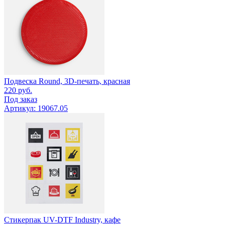
Подвеска Round, 3D-печать, красная
220
руб.
Под заказ
Артикул: 19067.05
Стикерпак UV-DTF Industry, кафе