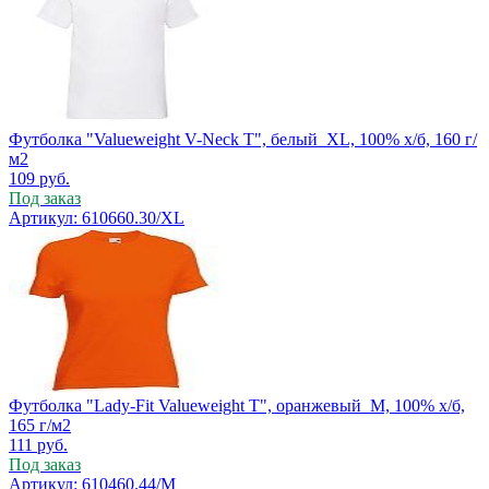
Футболка "Valueweight V-Neck T", белый_XL, 100% х/б, 160 г/
м2
109
руб.
Под заказ
Артикул: 610660.30/XL
Футболка "Lady-Fit Valueweight T", оранжевый_M, 100% х/б,
165 г/м2
111
руб.
Под заказ
Артикул: 610460.44/M