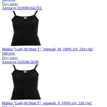
Под заказ
Артикул: 610980.94/2XL
Майка "Lady-fit Strap T", черный_M, 100% х/б, 220 г/м2
166
руб.
Под заказ
Артикул: 610240.36/M
Майка "Lady-fit Strap T", черный_S, 100% х/б, 220 г/м2