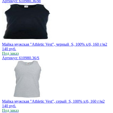
Артикул: 610980.36/M
Майка мужская "Athletic Vest", черный_S, 100% х/б, 160 г/м2
140
руб.
Под заказ
Артикул: 610980.36/S
Майка мужская "Athletic Vest", серый_S, 100% х/б, 160 г/м2
140
руб.
Под заказ