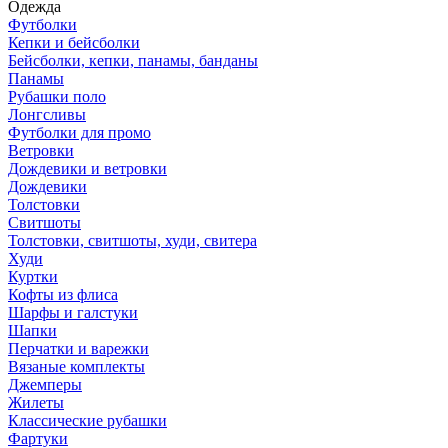
Одежда
Футболки
Кепки и бейсболки
Бейсболки, кепки, панамы, банданы
Панамы
Рубашки поло
Лонгсливы
Футболки для промо
Ветровки
Дождевики и ветровки
Дождевики
Толстовки
Свитшоты
Толстовки, свитшоты, худи, свитера
Худи
Куртки
Кофты из флиса
Шарфы и галстуки
Шапки
Перчатки и варежки
Вязаные комплекты
Джемперы
Жилеты
Классические рубашки
Фартуки