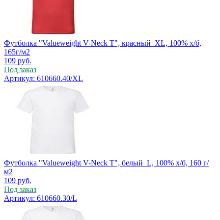
Футболка "Valueweight V-Neck T", красный_XL, 100% х/б,
165г/м2
109
руб.
Под заказ
Артикул: 610660.40/XL
Футболка "Valueweight V-Neck T", белый_L, 100% х/б, 160 г/
м2
109
руб.
Под заказ
Артикул: 610660.30/L