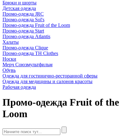
Брюки и шорты
Детская одежда
Промо-одежда JRC
Промо-одежда Sol's
Промо-одежда Fruit of the Loom
Промо-одежда Start
Промо-одежда Atlantis
Халаты
Промо-одежда Clique
Промо-одежда TH Clothes
Носки
Мерч Союзмультфильм
Обувь
Одежда для гостинично-ресторанной сферы
Одежда для медицины и салонов красоты
Рабочая одежда
Промо-одежда Fruit of the
Loom