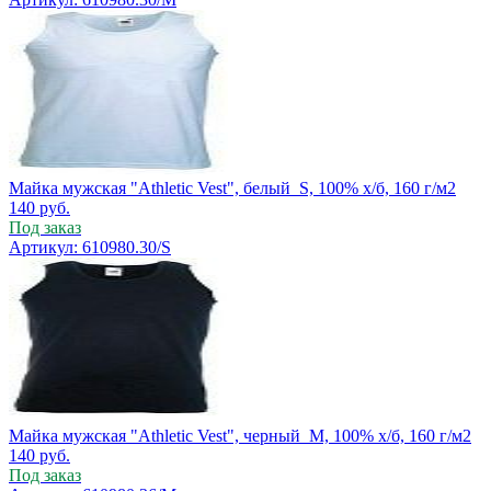
Майка мужская "Athletic Vest", белый_S, 100% х/б, 160 г/м2
140
руб.
Под заказ
Артикул: 610980.30/S
Майка мужская "Athletic Vest", черный_M, 100% х/б, 160 г/м2
140
руб.
Под заказ