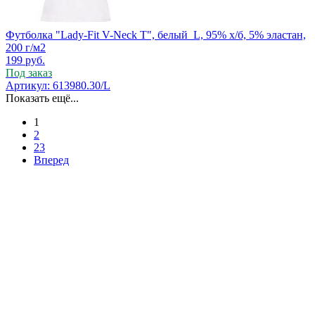
Футболка "Lady-Fit V-Neck T", белый_L, 95% х/б, 5% эластан,
200 г/м2
199
руб.
Под заказ
Артикул: 613980.30/L
Показать ещё...
1
2
23
Вперед