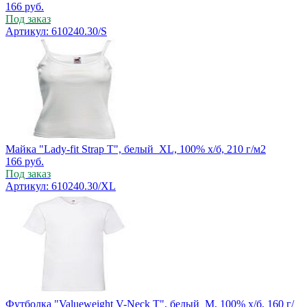
166
руб.
Под заказ
Артикул: 610240.30/S
Майка "Lady-fit Strap T", белый_XL, 100% х/б, 210 г/м2
166
руб.
Под заказ
Артикул: 610240.30/XL
Футболка "Valueweight V-Neck T", белый_M, 100% х/б, 160 г/