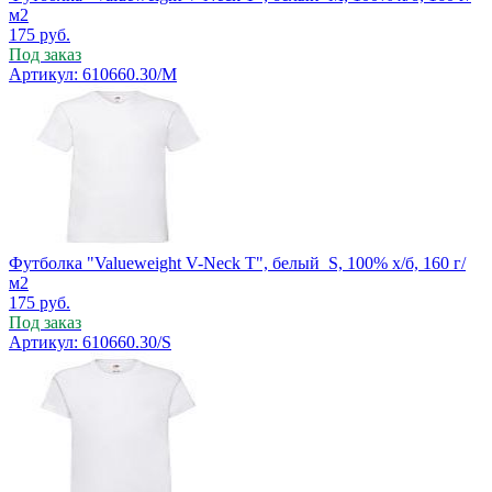
м2
175
руб.
Под заказ
Артикул: 610660.30/M
Футболка "Valueweight V-Neck T", белый_S, 100% х/б, 160 г/
м2
175
руб.
Под заказ
Артикул: 610660.30/S