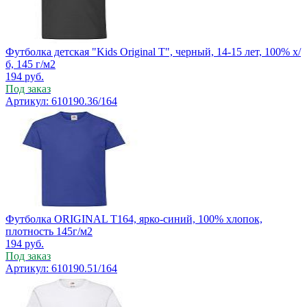
Футболка детская "Kids Original T", черный, 14-15 лет, 100% х/
б, 145 г/м2
194
руб.
Под заказ
Артикул: 610190.36/164
Футболка ORIGINAL T164, ярко-синий, 100% хлопок,
плотность 145г/м2
194
руб.
Под заказ
Артикул: 610190.51/164