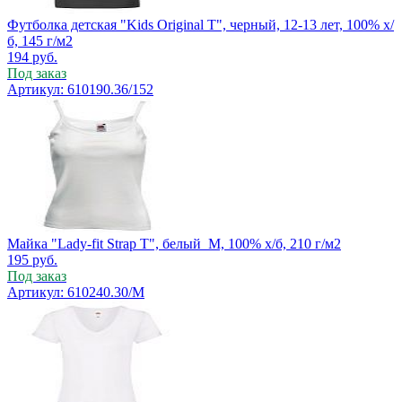
Футболка детская "Kids Original T", черный, 12-13 лет, 100% х/
б, 145 г/м2
194
руб.
Под заказ
Артикул: 610190.36/152
Майка "Lady-fit Strap T", белый_M, 100% х/б, 210 г/м2
195
руб.
Под заказ
Артикул: 610240.30/M