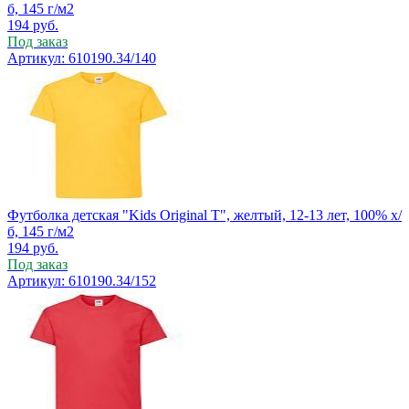
б, 145 г/м2
194
руб.
Под заказ
Артикул: 610190.34/140
Футболка детская "Kids Original T", желтый, 12-13 лет, 100% х/
б, 145 г/м2
194
руб.
Под заказ
Артикул: 610190.34/152