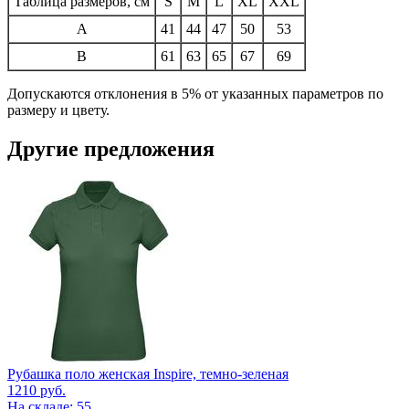
Таблица размеров, см
S
M
L
XL
XXL
A
41
44
47
50
53
B
61
63
65
67
69
Допускаются отклонения в 5% от указанных параметров по
размеру и цвету.
Другие предложения
Рубашка поло женская Inspire, темно-зеленая
1210
руб.
На складе: 55