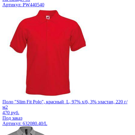
Артикул: PW440540
Поло "Slim Fit Polo", красный_L, 97% х/б, 3% эластан, 220 г/
м2
470
руб.
Под заказ
Артикул: 632080.40/L