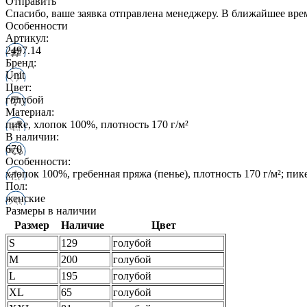
Отправить
Спасибо, ваше заявка отправлена менеджеру. В ближайшее вре
Особенности
Артикул:
2497.14
Бренд:
Unit
Цвет:
голубой
Материал:
пике, хлопок 100%, плотность 170 г/м²
В наличии:
670
Особенности:
хлопок 100%, гребенная пряжа (пенье), плотность 170 г/м²; пик
Пол:
женские
Размеры в наличии
Размер
Наличие
Цвет
S
129
голубой
M
200
голубой
L
195
голубой
XL
65
голубой