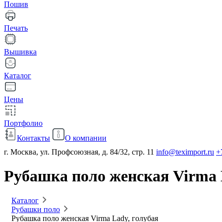
Пошив
Печать
Вышивка
Каталог
Цены
Портфолио
Контакты
О компании
г. Москва, ул. Профсоюзная, д. 84/32, стр. 11
info@teximport.ru
+
Рубашка поло женская Virma 
Каталог
Рубашки поло
Рубашка поло женская Virma Lady, голубая