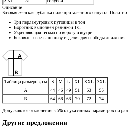
XXL
81
голубой
Описание
Базовая женская рубашка поло приталенного силуэта. Полотно 
Три перламутровых пуговицы в тон
Воротник выполнен резинкой 1x1
Укрепляющая тесьма по вороту изнутри
Боковые разрезы по низу изделия для свободы движения
Таблица размеров, см
S
M
L
XL
XXL
3XL
A
44
46
49
51
53
55
B
64
66
68
70
72
74
Допускаются отклонения в 5% от указанных параметров по разм
Другие предложения