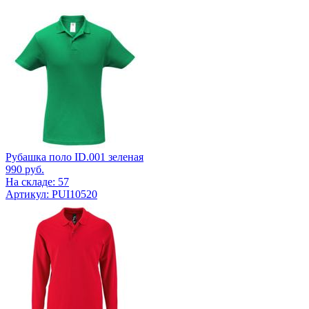
Рубашка поло ID.001 зеленая
990
руб.
На складе: 57
Артикул: PUI10520