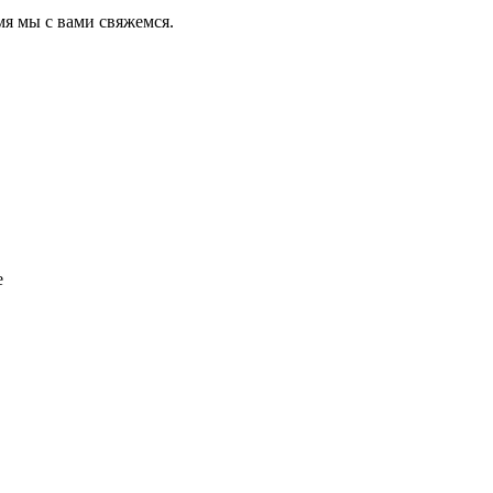
мя мы с вами свяжемся.
е