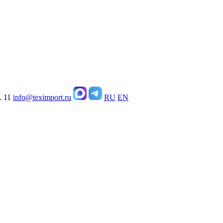
. 11
info@teximport.ru
RU
EN