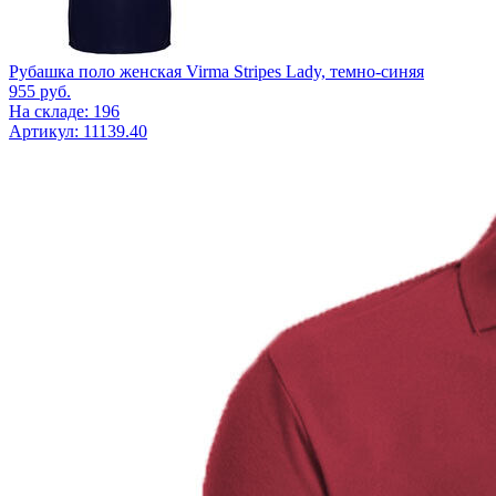
Рубашка поло женская Virma Stripes Lady, темно-синяя
955
руб.
На складе: 196
Артикул: 11139.40