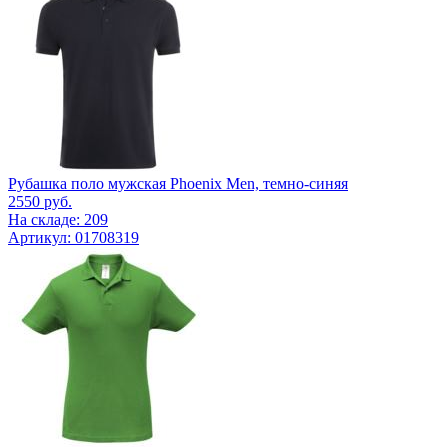
Рубашка поло мужская Phoenix Men, темно-синяя
2550
руб.
На складе: 209
Артикул: 01708319