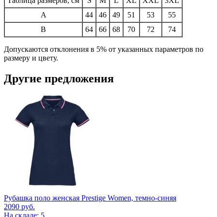
Таблица размеров, см
S
M
L
XL
XXL
3XL
A
44
46
49
51
53
55
B
64
66
68
70
72
74
Допускаются отклонения в 5% от указанных параметров по
размеру и цвету.
Другие предложения
Рубашка поло женская Prestige Women, темно-синяя
2090
руб.
На складе: 5