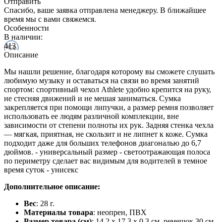
Отправить
Спасибо, ваше заявка отправлена менеджеру. В ближайшее
время мы с вами свяжемся.
Особенности
В наличии:
413
Описание
Мы нашли решение, благодаря которому вы сможете слушать
любимую музыку и оставаться на связи во время занятий
спортом: спортивный чехол Athlete удобно крепится на руку,
не стесняя движений и не мешая заниматься. Сумка
закрепляется при помощи липучки, а размер ремня позволяет
использовать ее людям различной комплекции, вне
зависимости от степени полноты их рук. Задняя стенка чехла
— мягкая, приятная, не скользит и не липнет к коже. Сумка
подходит даже для больших телефонов диагональю до 6,7
дюймов. - универсальный размер - светоотражающая полоса
по периметру сделает вас видимым для водителей в темное
время суток - унисекс
Дополнительное описание:
Вес
: 28 г.
Материалы товара
: неопрен, ПВХ
Размер товара (см)
: 14,2 х 17,3 х 0,3 см, ремешок 30 см