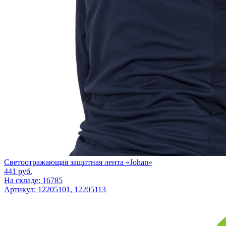
Светоотражающая защитная лента «Johan»
441
руб.
На складе: 16785
Артикул: 12205101, 12205113